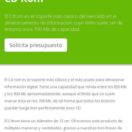
El Cdrom es el soporte más clásico del mercado en el
almacenamiento de información, cuyo límite suele ser de
entorno a los 700 Mb de capacidad.
Solicita presupuesto
El Cd rom es el soporte más clásico y el más usado para almacenar
información digital. Tiene una capacidad que ronda entre los 650 Mb
y los 900 Mb aproximadamente, aunque el límite que se suele
marcar esta en los 700 Mb, de tal forma que todos los lectores
puedan luego leer perfectamente esos CD.
El Cdrom tiene un diámetro de 12 cm. Ofrecemos este producto de
múltiples maneras y cantidades, gracias a nuestras tres líneas de