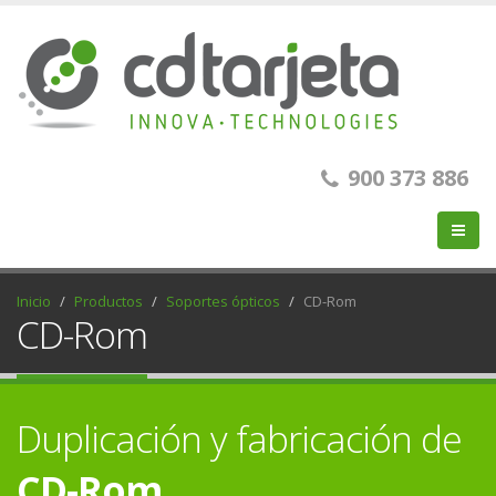
900 373 886
Inicio
Productos
Soportes ópticos
CD-Rom
CD-Rom
Duplicación y fabricación de
CD-Rom