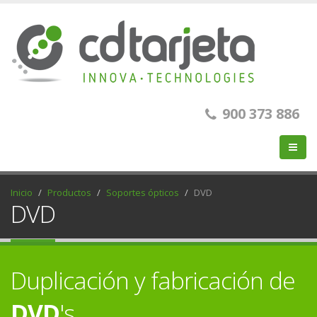
900 373 886
Inicio
Productos
Soportes ópticos
DVD
DVD
Duplicación y fabricación de
DVD
's