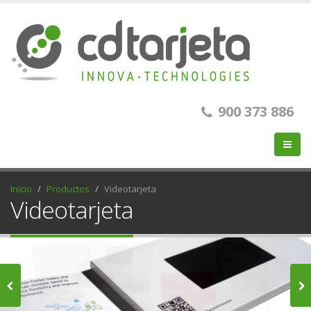
900 373 886
Inicio
Productos
Videotarjeta
Videotarjeta