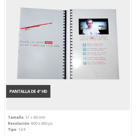
PANTALLA DE 4'' HD
Tamaño
: 51 x 86 mm
Resolución
: 800 x 480 px
Tipo
: 16:9