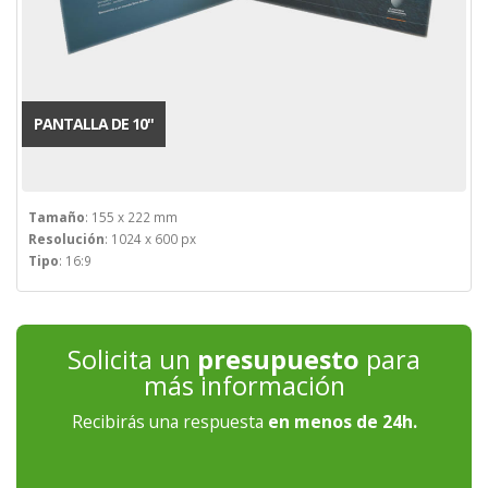
PANTALLA DE 10''
Tamaño
: 155 x 222 mm
Resolución
: 1024 x 600 px
Tipo
: 16:9
Solicita un
presupuesto
para
más información
Recibirás una respuesta
en menos de 24h.