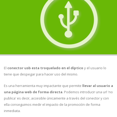
El
conector usb esta troquelado en el díptico
y el usuario lo
tiene que despegar para hacer uso del mismo.
Es una herramienta muy impactante que permite
llevar al usuario a
una página web de forma directa
. Podemos introducir una url 'no
publica' es decir, accesible únicamente a través del conector y con
ella conseguimos medir el impacto de la promoción de forma
inmediata.