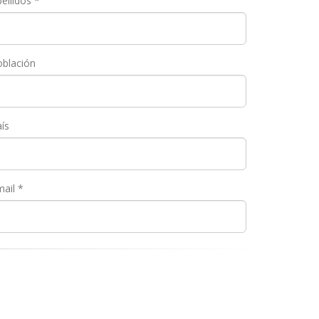
ellidos *
oblación
ís
ail *