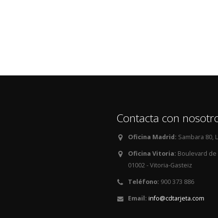
Contacta con nosotr
Oficina Madrid:
Sambara 80, L
Oficina Vitoria:
Boulevard de S
01002 - Vitoria-Gasteiz
Teléfono:
900 373 886
Email:
info@cdtarjeta.com